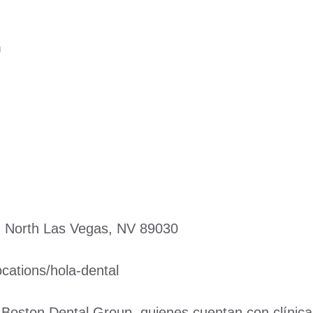
m
North Las Vegas, NV 89030
ations/hola-dental
 Boston Dental Group, quienes cuentan con clínicas